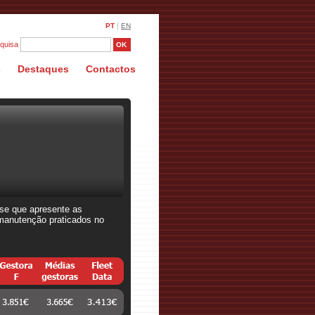
|
PT
EN
quisa
s
Destaques
Contactos
se que apresente as
 manutenção praticados no